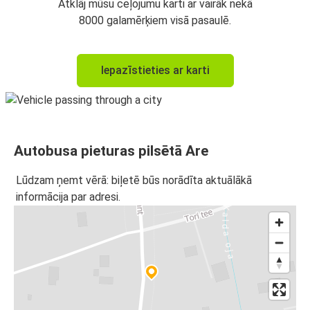
Atklāj mūsu ceļojumu karti ar vairāk nekā
8000 galamērķiem visā pasaulē.
Iepazīstieties ar karti
Autobusa pieturas pilsētā Are
Lūdzam ņemt vērā: biļetē būs norādīta aktuālākā
informācija par adresi.