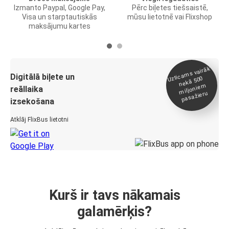
Izmanto Paypal, Google Pay,
Pērc biļetes tiešsaistē,
Visa un starptautiskās
mūsu lietotnē vai Flixshop
maksājumu kartes
Uztica
ms vairāk
miljonie
Digitālā biļete un
nekā 500
m
reāllaika
pasažieru
izsekošana
Atklāj FlixBus lietotni
Kurš ir tavs nākamais
galamērķis?