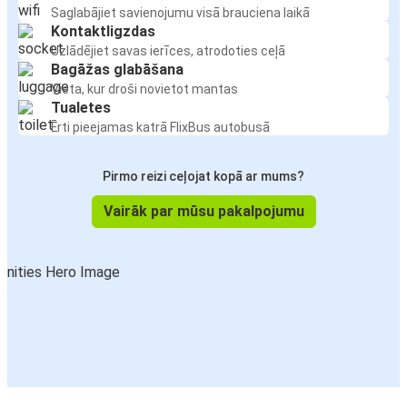
Saglabājiet savienojumu visā brauciena laikā
Kontaktligzdas
Uzlādējiet savas ierīces, atrodoties ceļā
Bagāžas glabāšana
Vieta, kur droši novietot mantas
Tualetes
Ērti pieejamas katrā FlixBus autobusā
Pirmo reizi ceļojat kopā ar mums?
Vairāk par mūsu pakalpojumu