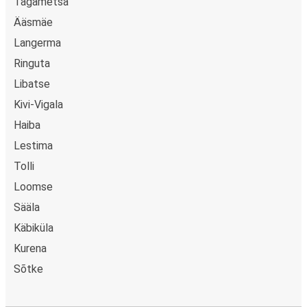
Tagametsa
Ääsmäe
Langerma
Ringuta
Libatse
Kivi-Vigala
Haiba
Lestima
Tolli
Loomse
Sääla
Käbiküla
Kurena
Sõtke