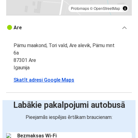
Protomaps
©
OpenStreetMap
Are
Pärnu maakond, Tori vald, Are alevik, Pärnu mnt
6a
87301 Are
Igaunija
Skatīt adresi Google Maps
Labākie pakalpojumi autobusā
Pieejamās iespējas ērtākam braucienam:
Bezmaksas Wi-Fi