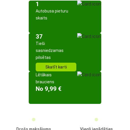
1
Autobusa pieturu
skaits
37
Tieši
sasniedzamas
pilsētas
Skatīt karti
Lētākais
brauciens
No 9,99 €
Drošs maksājums
Viegli iegādāties