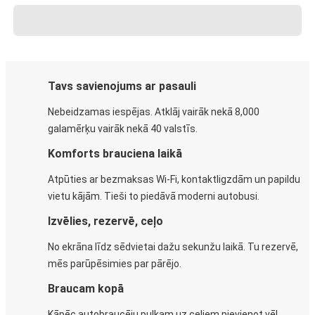
Tavs savienojums ar pasauli
Nebeidzamas iespējas. Atklāj vairāk nekā 8,000
galamērķu vairāk nekā 40 valstīs.
Komforts brauciena laikā
Atpūties ar bezmaksas Wi-Fi, kontaktligzdām un papildu
vietu kājām. Tieši to piedāvā moderni autobusi.
Izvēlies, rezervē, ceļo
No ekrāna līdz sēdvietai dažu sekunžu laikā. Tu rezervē,
mēs parūpēsimies par pārējo.
Braucam kopā
Kāpēc autobraucēju pulkam uz ceļiem pievienot vēl