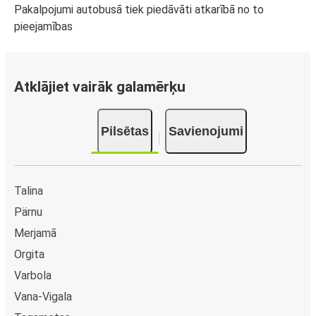
Pakalpojumi autobusā tiek piedāvāti atkarībā no to
pieejamības
Atklājiet vairāk galamērķu
Pilsētas
Savienojumi
Talina
Pärnu
Merjamā
Orgita
Varbola
Vana-Vigala