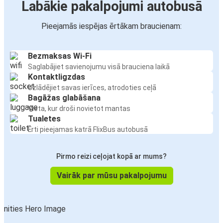
Labākie pakalpojumi autobusā
Pieejamās iespējas ērtākam braucienam:
Bezmaksas Wi-Fi
Saglabājiet savienojumu visā brauciena laikā
Kontaktligzdas
Uzlādējiet savas ierīces, atrodoties ceļā
Bagāžas glabāšana
Vieta, kur droši novietot mantas
Tualetes
Ērti pieejamas katrā FlixBus autobusā
Pirmo reizi ceļojat kopā ar mums?
Vairāk par mūsu pakalpojumu