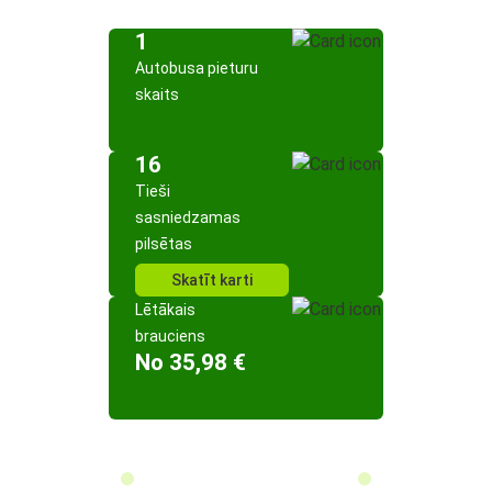
1
Autobusa pieturu
skaits
16
Tieši
sasniedzamas
pilsētas
Skatīt karti
Lētākais
brauciens
No 35,98 €