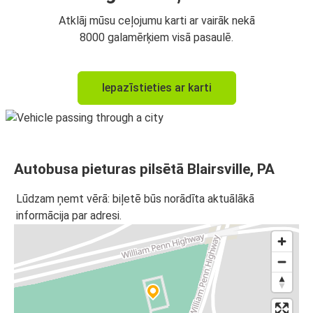
Atklāj mūsu ceļojumu karti ar vairāk nekā
8000 galamērķiem visā pasaulē.
Iepazīstieties ar karti
Autobusa pieturas pilsētā Blairsville, PA
Lūdzam ņemt vērā: biļetē būs norādīta aktuālākā
informācija par adresi.