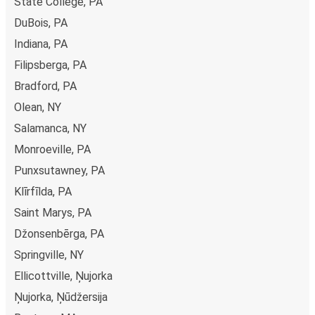
State College, PA
DuBois, PA
Indiana, PA
Filipsberga, PA
Bradford, PA
Olean, NY
Salamanca, NY
Monroeville, PA
Punxsutawney, PA
Klīrfīlda, PA
Saint Marys, PA
Džonsenbērga, PA
Springville, NY
Ellicottville, Ņujorka
Ņujorka, Ņūdžersija