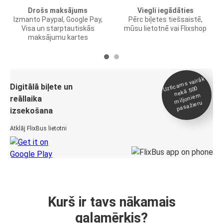
Drošs maksājums
Viegli iegādāties
Izmanto Paypal, Google Pay,
Pērc biļetes tiešsaistē,
Visa un starptautiskās
mūsu lietotnē vai Flixshop
maksājumu kartes
Uztica
ms vairāk
miljonie
Digitālā biļete un
nekā 500
m
reāllaika
pasažieru
izsekošana
Atklāj FlixBus lietotni
Kurš ir tavs nākamais
galamērķis?