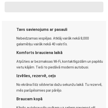
Tavs savienojums ar pasauli
Nebeidzamas iespējas. Atklāj vairāk nekā 8,000
galamērķu vairāk nekā 40 valstīs.
Komforts brauciena laikā
Atpūties ar bezmaksas Wi-Fi, kontaktligzdām un papildu
vietu kājām. Tieši to piedāvā moderni autobusi.
Izvēlies, rezervē, ceļo
No ekrāna līdz sēdvietai dažu sekunžu laikā. Tu rezervē,
mēs parūpēsimies par pārējo.
Braucam kopā
Kāpēc autobraucēju pulkam uz ceļiem pievienot vēl