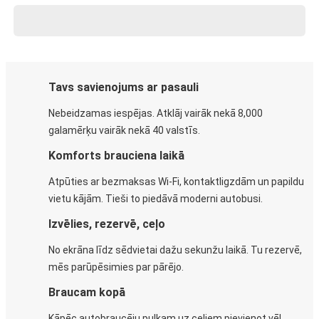
Tavs savienojums ar pasauli
Nebeidzamas iespējas. Atklāj vairāk nekā 8,000
galamērķu vairāk nekā 40 valstīs.
Komforts brauciena laikā
Atpūties ar bezmaksas Wi-Fi, kontaktligzdām un papildu
vietu kājām. Tieši to piedāvā moderni autobusi.
Izvēlies, rezervē, ceļo
No ekrāna līdz sēdvietai dažu sekunžu laikā. Tu rezervē,
mēs parūpēsimies par pārējo.
Braucam kopā
Kāpēc autobraucēju pulkam uz ceļiem pievienot vēl