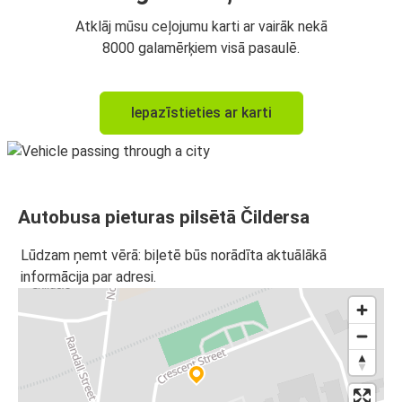
Atklāj mūsu ceļojumu karti ar vairāk nekā
8000 galamērķiem visā pasaulē.
Iepazīstieties ar karti
Autobusa pieturas pilsētā Čildersa
Lūdzam ņemt vērā: biļetē būs norādīta aktuālākā
informācija par adresi.