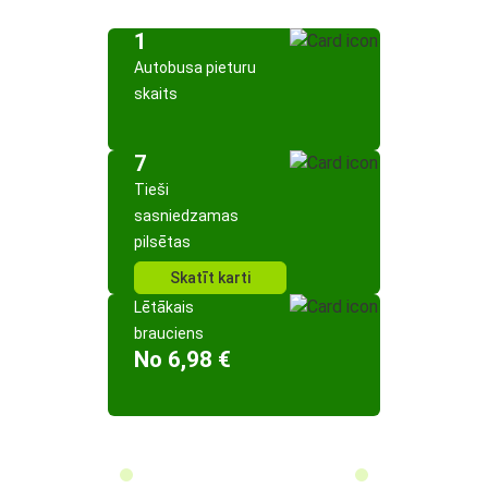
1
Autobusa pieturu
skaits
7
Tieši
sasniedzamas
pilsētas
Skatīt karti
Lētākais
brauciens
No 6,98 €