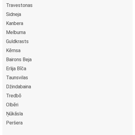
Travestonas
Sidneja
Kanbera
Melburna
Guldkrasts
Kērnsa
Bairons Beja
Erlija Bīča
Taunsvilas
Džindabaina
Tredbō
Olbēri
Ņūkāsla
Peršera