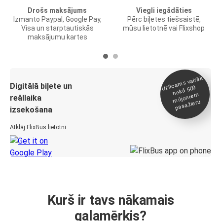
Drošs maksājums
Viegli iegādāties
Izmanto Paypal, Google Pay,
Pērc biļetes tiešsaistē,
Visa un starptautiskās
mūsu lietotnē vai Flixshop
maksājumu kartes
Uztica
ms vairāk
miljonie
Digitālā biļete un
nekā 500
m
reāllaika
pasažieru
izsekošana
Atklāj FlixBus lietotni
Kurš ir tavs nākamais
galamērķis?