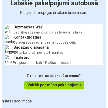
Labākie pakalpojumi autobusā
Pieejamās iespējas ērtākam braucienam:
Bezmaksas Wi-Fi
Saglabājiet savienojumu visā brauciena laikā
Kontaktligzdas
Uzlādējiet savas ierīces, atrodoties ceļā
Bagāžas glabāšana
Vieta, kur droši novietot mantas
Tualetes
Ērti pieejamas katrā FlixBus autobusā
Pirmo reizi ceļojat kopā ar mums?
Vairāk par mūsu pakalpojumu