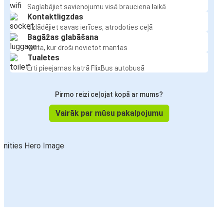
Saglabājiet savienojumu visā brauciena laikā
Kontaktligzdas
Uzlādējiet savas ierīces, atrodoties ceļā
Bagāžas glabāšana
Vieta, kur droši novietot mantas
Tualetes
Ērti pieejamas katrā FlixBus autobusā
Pirmo reizi ceļojat kopā ar mums?
Vairāk par mūsu pakalpojumu