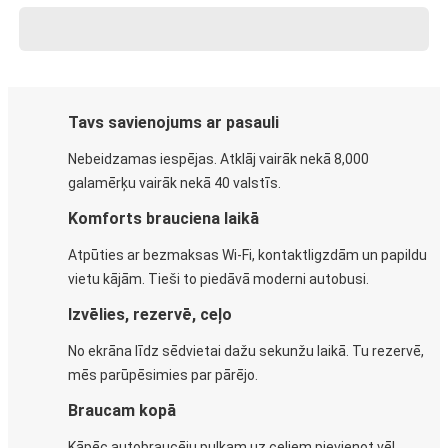
Tavs savienojums ar pasauli
Nebeidzamas iespējas. Atklāj vairāk nekā 8,000
galamērķu vairāk nekā 40 valstīs.
Komforts brauciena laikā
Atpūties ar bezmaksas Wi-Fi, kontaktligzdām un papildu
vietu kājām. Tieši to piedāvā moderni autobusi.
Izvēlies, rezervē, ceļo
No ekrāna līdz sēdvietai dažu sekunžu laikā. Tu rezervē,
mēs parūpēsimies par pārējo.
Braucam kopā
Kāpēc autobraucēju pulkam uz ceļiem pievienot vēl