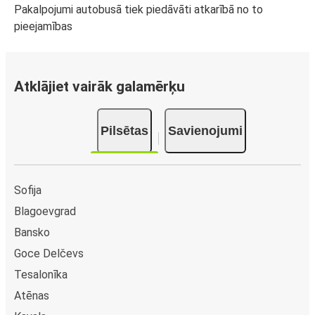
Pakalpojumi autobusā tiek piedāvāti atkarībā no to
pieejamības
Atklājiet vairāk galamērķu
Pilsētas
Savienojumi
Sofija
Blagoevgrad
Bansko
Goce Delčevs
Tesalonīka
Atēnas