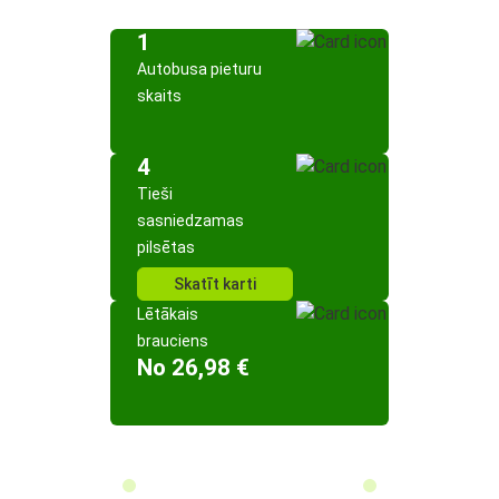
1
Autobusa pieturu
skaits
4
Tieši
sasniedzamas
pilsētas
Skatīt karti
Lētākais
brauciens
No 26,98 €