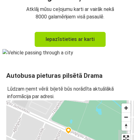
Atklāj mūsu ceļojumu karti ar vairāk nekā
8000 galamērķiem visā pasaulē.
Iepazīstieties ar karti
Autobusa pieturas pilsētā Drama
Lūdzam ņemt vērā: biļetē būs norādīta aktuālākā
informācija par adresi.