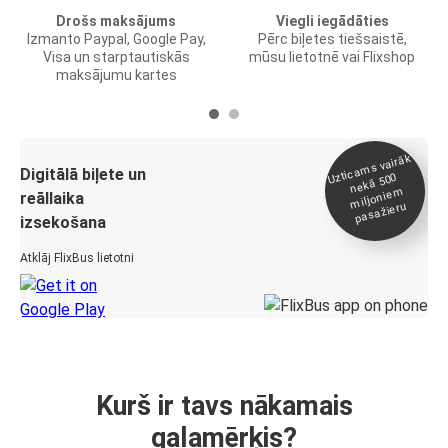
Drošs maksājums
Viegli iegādāties
Izmanto Paypal, Google Pay,
Pērc biļetes tiešsaistē,
Visa un starptautiskās
mūsu lietotnē vai Flixshop
maksājumu kartes
Uztica
ms vairāk
miljonie
Digitālā biļete un
nekā 500
m
reāllaika
pasažieru
izsekošana
Atklāj FlixBus lietotni
Kurš ir tavs nākamais
galamērķis?