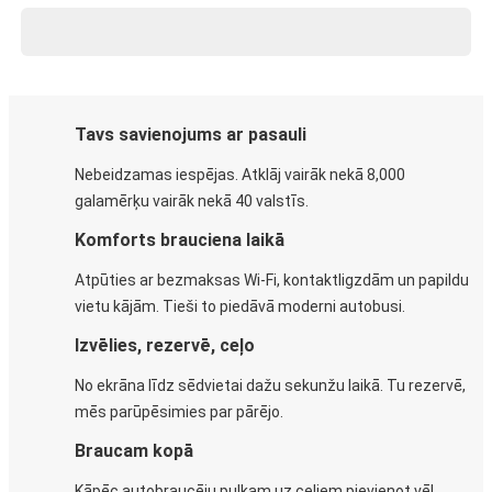
Tavs savienojums ar pasauli
Nebeidzamas iespējas. Atklāj vairāk nekā 8,000
galamērķu vairāk nekā 40 valstīs.
Komforts brauciena laikā
Atpūties ar bezmaksas Wi-Fi, kontaktligzdām un papildu
vietu kājām. Tieši to piedāvā moderni autobusi.
Izvēlies, rezervē, ceļo
No ekrāna līdz sēdvietai dažu sekunžu laikā. Tu rezervē,
mēs parūpēsimies par pārējo.
Braucam kopā
Kāpēc autobraucēju pulkam uz ceļiem pievienot vēl