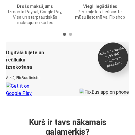
Drošs maksājums
Viegli iegādāties
Izmanto Paypal, Google Pay,
Pērc biļetes tiešsaistē,
Visa un starptautiskās
mūsu lietotnē vai Flixshop
maksājumu kartes
Uztica
ms vairāk
miljonie
Digitālā biļete un
nekā 500
m
reāllaika
pasažieru
izsekošana
Atklāj FlixBus lietotni
Kurš ir tavs nākamais
galamērķis?