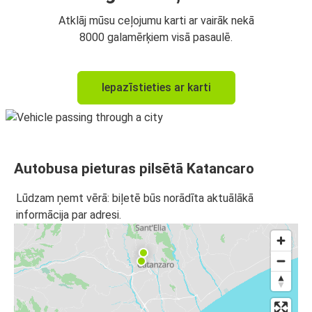
Atklāj mūsu ceļojumu karti ar vairāk nekā
8000 galamērķiem visā pasaulē.
Iepazīstieties ar karti
Autobusa pieturas pilsētā Katancaro
Lūdzam ņemt vērā: biļetē būs norādīta aktuālākā
informācija par adresi.