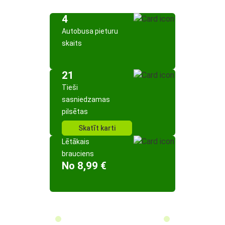
4
Autobusa pieturu
skaits
21
Tieši
sasniedzamas
pilsētas
Skatīt karti
Lētākais
brauciens
No 8,99 €