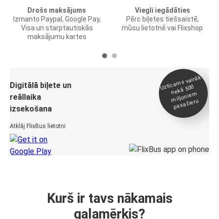
Drošs maksājums
Viegli iegādāties
Izmanto Paypal, Google Pay,
Pērc biļetes tiešsaistē,
Visa un starptautiskās
mūsu lietotnē vai Flixshop
maksājumu kartes
Uztica
ms vairāk
miljonie
Digitālā biļete un
nekā 500
m
reāllaika
pasažieru
izsekošana
Atklāj FlixBus lietotni
Kurš ir tavs nākamais
galamērķis?