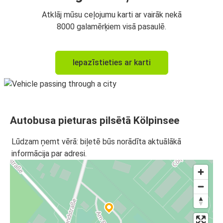
Atklāj mūsu ceļojumu karti ar vairāk nekā
8000 galamērķiem visā pasaulē.
Iepazīstieties ar karti
Autobusa pieturas pilsētā Kölpinsee
Lūdzam ņemt vērā: biļetē būs norādīta aktuālākā
informācija par adresi.