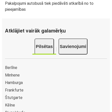
Pakalpojumi autobusā tiek piedāvāti atkarībā no to
pieejamības
Atklājiet vairāk galamērķu
Pilsētas
Savienojumi
Berlīne
Minhene
Hamburga
Frankfurte
Štutgarte
Kēlne