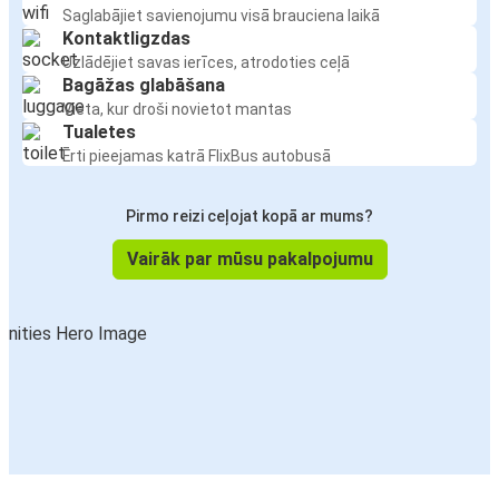
Saglabājiet savienojumu visā brauciena laikā
Kontaktligzdas
Uzlādējiet savas ierīces, atrodoties ceļā
Bagāžas glabāšana
Vieta, kur droši novietot mantas
Tualetes
Ērti pieejamas katrā FlixBus autobusā
Pirmo reizi ceļojat kopā ar mums?
Vairāk par mūsu pakalpojumu