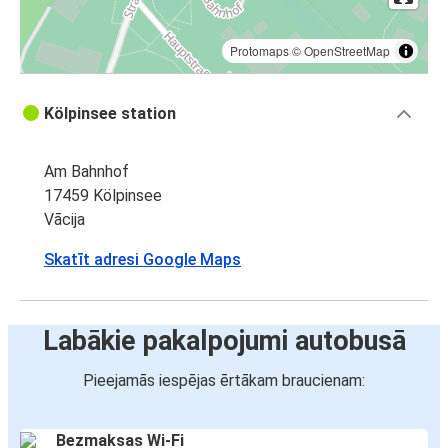
Protomaps
©
OpenStreetMap
Kölpinsee station
Am Bahnhof
17459 Kölpinsee
Vācija
Skatīt adresi Google Maps
Labākie pakalpojumi autobusā
Pieejamās iespējas ērtākam braucienam:
Bezmaksas Wi-Fi