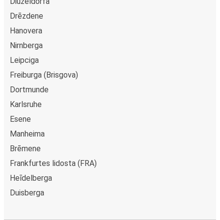
Diuzeldorfa
Drēzdene
Hanovera
Nirnberga
Leipciga
Freiburga (Brisgova)
Dortmunde
Karlsruhe
Esene
Manheima
Brēmene
Frankfurtes lidosta (FRA)
Heīdelberga
Duisberga