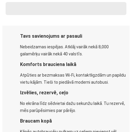
Tavs savienojums ar pasauli
Nebeidzamas iespējas. Atklāj vairāk nekā 8,000
galamērķu vairāk nekā 40 valstīs.
Komforts brauciena laikā
Atpūties ar bezmaksas Wi-Fi, kontaktligzdām un papildu
vietu kājām. Tieši to piedāvā moderni autobusi.
Izvēlies, rezervē, ceļo
No ekrāna līdz sēdvietai dažu sekunžu laikā. Tu rezervē,
mēs parūpēsimies par pārējo.
Braucam kopā
Kāpēc autobraucēju pulkam uz ceļiem pievienot vēl