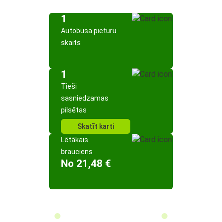
1
Autobusa pieturu
skaits
1
Tieši
sasniedzamas
pilsētas
Skatīt karti
Lētākais
brauciens
No 21,48 €