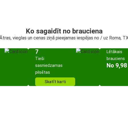
Ko sagaidīt no brauciena
Ātras, vieglas un cenas ziņā pieejamas iespējas no / uz Roma, T
7
Lētākais
Tieši
brauciens
No 9,98
sasniedzamas
pilsētas
Skatīt karti