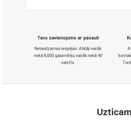
Tavs savienojums ar pasauli
K
Nebeidzamas iespējas. Atklāj vairāk
A
nekā 8,000 galamērķu vairāk nekā 40
kontak
valstīs.
Tieš
Uzticam