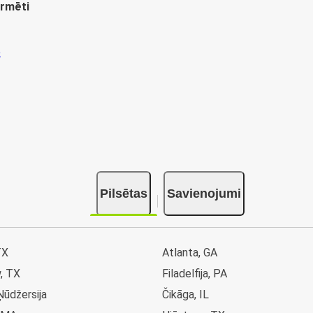
ormēti
Pilsētas
Savienojumi
TX
Atlanta, GA
, TX
Filadelfija, PA
Ņūdžersija
Čikāga, IL