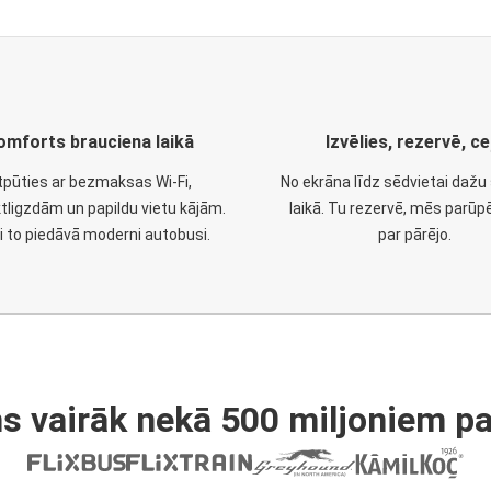
omforts brauciena laikā
Izvēlies, rezervē, ce
tpūties ar bezmaksas Wi-Fi,
No ekrāna līdz sēdvietai daž
tligzdām un papildu vietu kājām.
laikā. Tu rezervē, mēs parūp
i to piedāvā moderni autobusi.
par pārējo.
s vairāk nekā 500 miljoniem pa