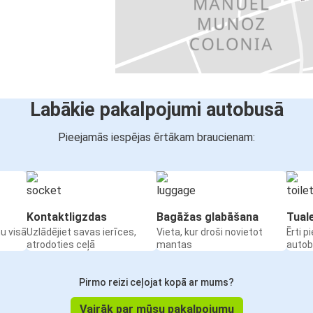
Labākie pakalpojumi autobusā
Pieejamās iespējas ērtākam braucienam:
Kontaktligzdas
Bagāžas glabāšana
Tual
u visā
Uzlādējiet savas ierīces,
Vieta, kur droši novietot
Ērti p
atrodoties ceļā
mantas
auto
Pirmo reizi ceļojat kopā ar mums?
Vairāk par mūsu pakalpojumu