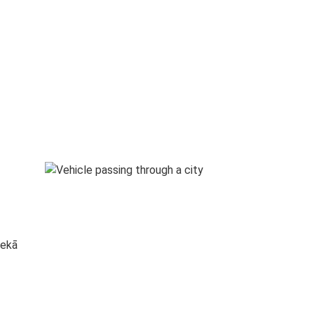
s
nekā