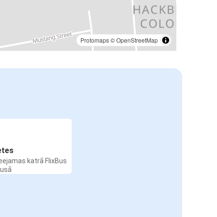
Protomaps
©
OpenStreetMap
etes
ieejamas katrā FlixBus
busā