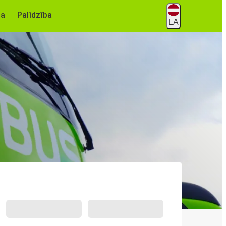
na
Palīdzība
LA