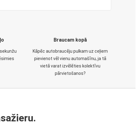
ļo
Braucam kopā
u sekunžu
Kāpēc autobraucēju pulkam uz ceļiem
ēsimies
pievienot vēl vienu automašīnu, ja tā
vietā varat izvēlēties kolektīvu
pārvietošanos?
sažieru.