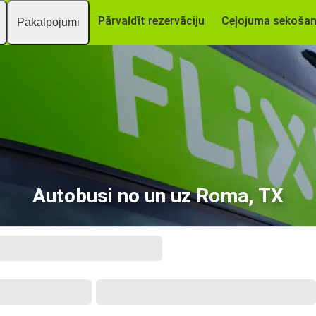
Pārvaldīt rezervāciju
Ceļojuma sekoša
Pakalpojumi
Autobusi no un uz Roma, TX