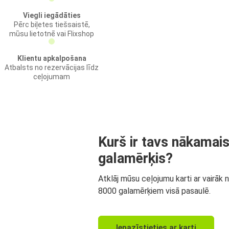
Viegli iegādāties
Pērc biļetes tiešsaistē,
mūsu lietotnē vai Flixshop
Klientu apkalpošana
Atbalsts no rezervācijas līdz
ceļojumam
Kurš ir tavs nākamai
galamērķis?
Atklāj mūsu ceļojumu karti ar vairāk 
8000 galamērķiem visā pasaulē.
Iepazīstieties ar karti