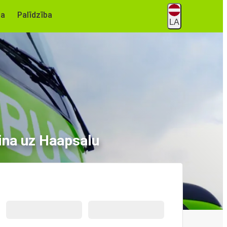
na
Palīdzība
LA
ina uz Haapsalu