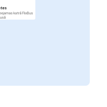
etes
ieejamas katrā FlixBus
busā