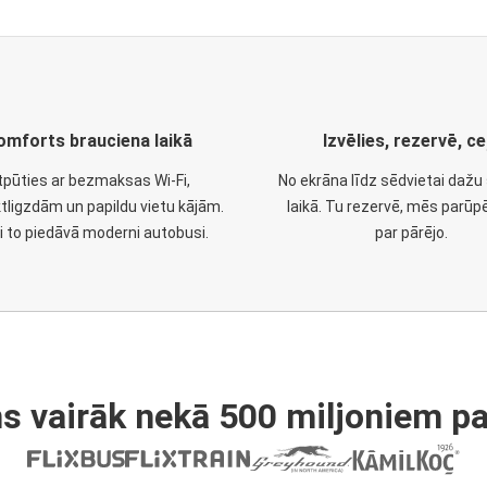
omforts brauciena laikā
Izvēlies, rezervē, ce
tpūties ar bezmaksas Wi-Fi,
No ekrāna līdz sēdvietai daž
tligzdām un papildu vietu kājām.
laikā. Tu rezervē, mēs parūp
i to piedāvā moderni autobusi.
par pārējo.
s vairāk nekā 500 miljoniem pa