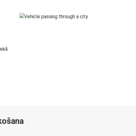
s
nekā
ekošana