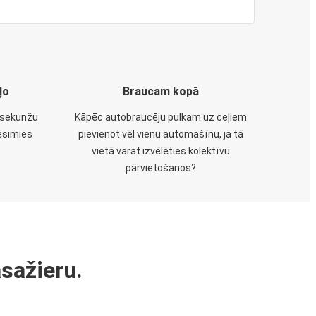
ļo
Braucam kopā
u sekunžu
Kāpēc autobraucēju pulkam uz ceļiem
ēsimies
pievienot vēl vienu automašīnu, ja tā
vietā varat izvēlēties kolektīvu
pārvietošanos?
sažieru.