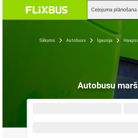
Ceļojuma plānošana
Sākums
Autobuss
Igaunija
Haapsa
Autobusu maršr