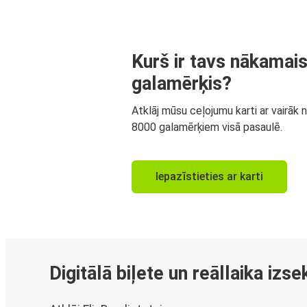
Kurš ir tavs nākamai
galamērķis?
Atklāj mūsu ceļojumu karti ar vairāk 
8000 galamērķiem visā pasaulē.
Iepazīstieties ar karti
Digitālā biļete un reāllaika izs