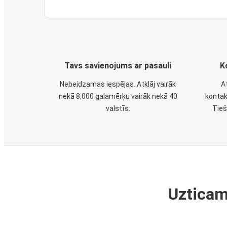
Tavs savienojums ar pasauli
K
Nebeidzamas iespējas. Atklāj vairāk
A
nekā 8,000 galamērķu vairāk nekā 40
kontak
valstīs.
Tieš
Uzticam