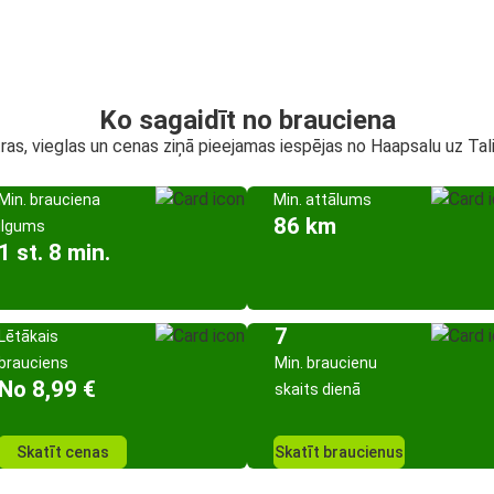
Ko sagaidīt no brauciena
ras, vieglas un cenas ziņā pieejamas iespējas no Haapsalu uz Tal
Min. brauciena
Min. attālums
86 km
ilgums
1 st. 8 min.
7
Lētākais
brauciens
Min. braucienu
No 8,99 €
skaits dienā
Skatīt cenas
Skatīt braucienus