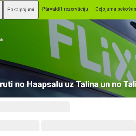
Pārvaldīt rezervāciju
Ceļojuma sekoša
Pakalpojumi
lu
uti no Haapsalu uz Talina un no Tal