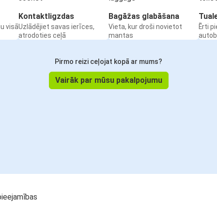
Kontaktligzdas
Bagāžas glabāšana
Tual
u visā
Uzlādējiet savas ierīces,
Vieta, kur droši novietot
Ērti p
atrodoties ceļā
mantas
auto
Pirmo reizi ceļojat kopā ar mums?
Vairāk par mūsu pakalpojumu
pieejamības