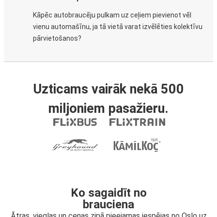
Kāpēc autobraucēju pulkam uz ceļiem pievienot vēl
vienu automašīnu, ja tā vietā varat izvēlēties kolektīvu
pārvietošanos?
Uzticams vairāk nekā 500
miljoniem pasažieru.
Ko sagaidīt no
brauciena
Ātras, vieglas un cenas ziņā pieejamas iespējas no Oslo uz