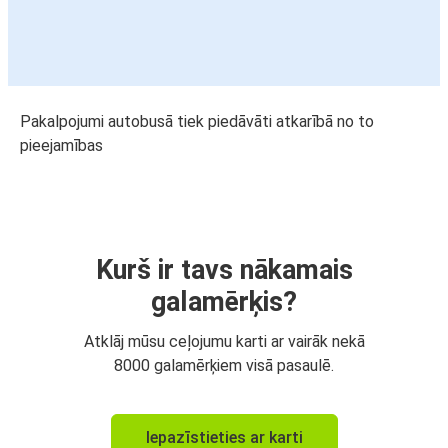
Pakalpojumi autobusā tiek piedāvāti atkarībā no to
pieejamības
Kurš ir tavs nākamais
galamērķis?
Atklāj mūsu ceļojumu karti ar vairāk nekā
8000 galamērķiem visā pasaulē.
Iepazīstieties ar karti