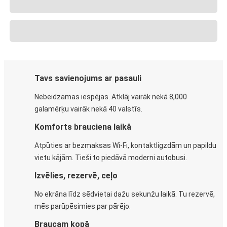
Tavs savienojums ar pasauli
Nebeidzamas iespējas. Atklāj vairāk nekā 8,000
galamērķu vairāk nekā 40 valstīs.
Komforts brauciena laikā
Atpūties ar bezmaksas Wi-Fi, kontaktligzdām un papildu
vietu kājām. Tieši to piedāvā moderni autobusi.
Izvēlies, rezervē, ceļo
No ekrāna līdz sēdvietai dažu sekunžu laikā. Tu rezervē,
mēs parūpēsimies par pārējo.
Braucam kopā