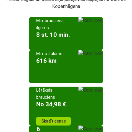
Kopenhāgena
Min. brauciena
ilgums
8 st. 10 min.
Min. attālums
616 km
Lētākais
brauciens
No 34,98 €
Skatīt cenas
6