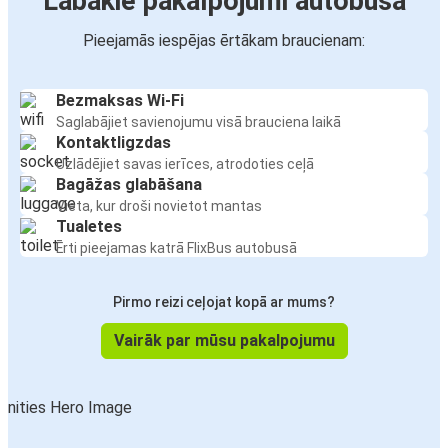
Labākie pakalpojumi autobusā
Pieejamās iespējas ērtākam braucienam:
Bezmaksas Wi-Fi
Saglabājiet savienojumu visā brauciena laikā
Kontaktligzdas
Uzlādējiet savas ierīces, atrodoties ceļā
Bagāžas glabāšana
Vieta, kur droši novietot mantas
Tualetes
Ērti pieejamas katrā FlixBus autobusā
Pirmo reizi ceļojat kopā ar mums?
Vairāk par mūsu pakalpojumu