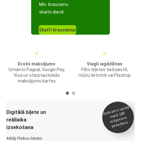
Min. braucienu
skaits dienā
Skatīt braucienus
Drošs maksājums
Viegli iegādāties
Izmanto Paypal, Google Pay,
Pērc biļetes tiešsaistē,
Visa un starptautiskās
mūsu lietotnē vai Flixshop
maksājumu kartes
Uztica
ms vairāk
miljonie
Digitālā biļete un
nekā 500
m
reāllaika
pasažieru
izsekošana
Atklāj FlixBus lietotni