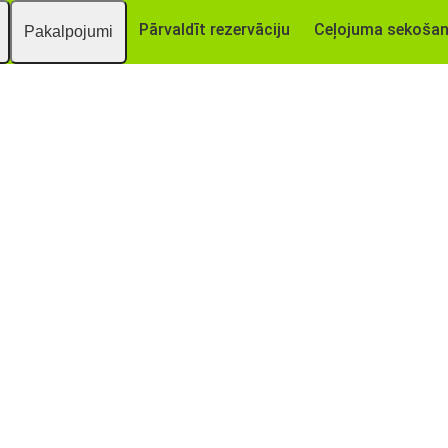
Pārvaldīt rezervāciju
Ceļojuma sekoša
Pakalpojumi