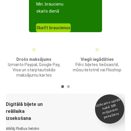
Min. braucienu
skaits dienā
Skatīt braucienus
Drošs maksājums
Viegli iegādāties
Izmanto Paypal, Google Pay,
Pērc biļetes tiešsaistē,
Visa un starptautiskās
mūsu lietotnē vai Flixshop
maksājumu kartes
Uztica
ms vairāk
miljonie
Digitālā biļete un
nekā 500
m
reāllaika
pasažieru
izsekošana
Atklāj FlixBus lietotni