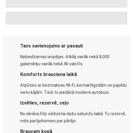
Tavs savienojums ar pasauli
Nebeidzamas iespējas. Atklāj vairāk nekā 8,000
galamērķu vairāk nekā 40 valstīs.
Komforts brauciena laikā
Atpūties ar bezmaksas Wi-Fi, kontaktligzdām un papildu
vietu kājām. Tieši to piedāvā moderni autobusi.
Izvēlies, rezervē, ceļo
No ekrāna līdz sēdvietai dažu sekunžu laikā. Tu rezervē,
mēs parūpēsimies par pārējo.
Braucam kopā