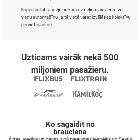
Kāpēc autobraucēju pulkam uz ceļiem pievienot vēl
vienu automašīnu, ja tā vietā varat izvēlēties kolektīvu
pārvietošanos?
Uzticams vairāk nekā 500
miljoniem pasažieru.
Ko sagaidīt no
brauciena
Ātras, vieglas un cenas ziņā pieejamas iespējas no Seviļa