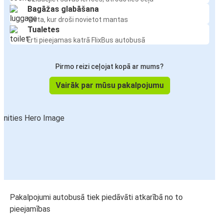
Bagāžas glabāšana
Vieta, kur droši novietot mantas
Tualetes
Ērti pieejamas katrā FlixBus autobusā
Pirmo reizi ceļojat kopā ar mums?
Vairāk par mūsu pakalpojumu
Pakalpojumi autobusā tiek piedāvāti atkarībā no to
pieejamības