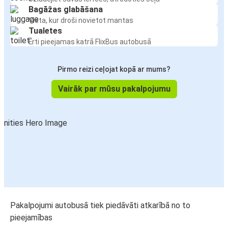
Bagāžas glabāšana
Vieta, kur droši novietot mantas
Tualetes
Ērti pieejamas katrā FlixBus autobusā
Pirmo reizi ceļojat kopā ar mums?
Vairāk par mūsu pakalpojumu
Pakalpojumi autobusā tiek piedāvāti atkarībā no to
pieejamības