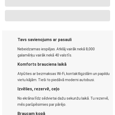
Tavs savienojums ar pasauli
Nebeidzamas iespējas. Atklāj vairāk nekā 8,000
galamērķu vairāk nekā 40 valstīs.
Komforts brauciena laikā
Atpūties ar bezmaksas Wi-Fi, kontaktligzdām un papildu
vietu kājām. Tieši to piedāvā moderni autobusi.
Izvēlies, rezervē, ceļo
No ekrāna līdz sēdvietai dažu sekunžu laikā. Tu rezervē,
mēs parūpēsimies par pārējo.
Braucam kopā