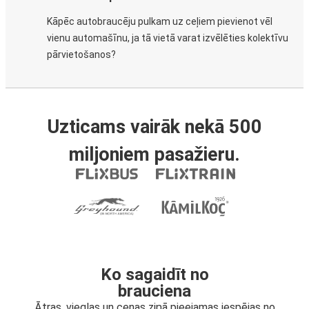
Kāpēc autobraucēju pulkam uz ceļiem pievienot vēl
vienu automašīnu, ja tā vietā varat izvēlēties kolektīvu
pārvietošanos?
Uzticams vairāk nekā 500
miljoniem pasažieru.
Ko sagaidīt no
brauciena
Ātras, vieglas un cenas ziņā pieejamas iespējas no