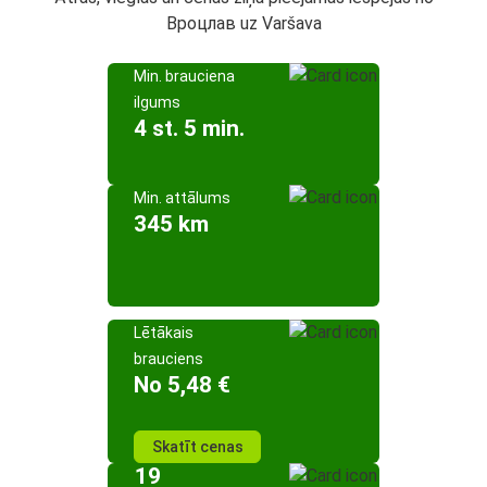
Вроцлав uz Varšava
Min. brauciena
ilgums
4 st. 5 min.
Min. attālums
345 km
Lētākais
brauciens
No 5,48 €
Skatīt cenas
19