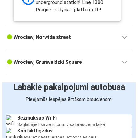
underground station! Line 1380
Prague - Gdynia - platform 10!
Wroclaw, Norwida street
Wroclaw, Grunwaldzki Square
Labākie pakalpojumi autobusā
Pieejamās iespējas ērtākam braucienam:
Bezmaksas Wi-Fi
Saglabājiet savienojumu visā brauciena laikā
Kontaktligzdas
Uzlādējiet savas ierīces, atrodoties ceļā