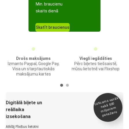
Min. braucienu
skaits dienā
Skatīt braucienus
Drošs maksājums
Viegli iegādāties
Izmanto Paypal, Google Pay,
Pērc biļetes tiešsaistē,
Visa un starptautiskās
mūsu lietotnē vai Flixshop
maksājumu kartes
Uztica
ms vairāk
miljonie
Digitālā biļete un
nekā 500
m
reāllaika
pasažieru
izsekošana
Atklāj FlixBus lietotni