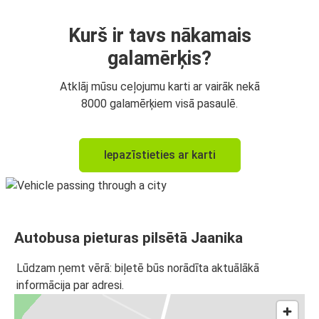
Kurš ir tavs nākamais
galamērķis?
Atklāj mūsu ceļojumu karti ar vairāk nekā
8000 galamērķiem visā pasaulē.
Iepazīstieties ar karti
Autobusa pieturas pilsētā Jaanika
Lūdzam ņemt vērā: biļetē būs norādīta aktuālākā
informācija par adresi.