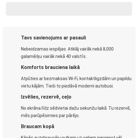
Tavs savienojums ar pasauli
Nebeidzamas iespējas. Atklāj vairāk nekā 8,000
galamērķu vairāk nekā 40 valstīs.
Komforts brauciena laikā
Atpūties ar bezmaksas Wi-Fi, kontaktligzdām un papildu
vietu kājām. Tieši to piedāvā moderni autobusi.
Izvēlies, rezervē, ceļo
No ekrāna līdz sēdvietai dažu sekunžu laikā. Tu rezervē,
mēs parūpēsimies par pārējo.
Braucam kopā
Kāpēc autobraucēju pulkam uz ceļiem pievienot vēl