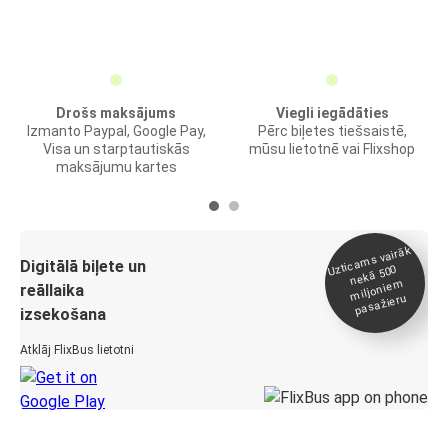
Drošs maksājums
Viegli iegādāties
Izmanto Paypal, Google Pay,
Pērc biļetes tiešsaistē,
Visa un starptautiskās
mūsu lietotnē vai Flixshop
maksājumu kartes
Uztica
ms vairāk
miljonie
Digitālā biļete un
nekā 500
m
reāllaika
pasažieru
izsekošana
Atklāj FlixBus lietotni