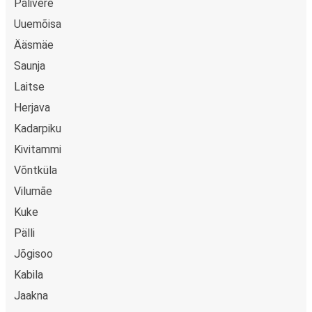
Palivere
Uuemõisa
Ääsmäe
Saunja
Laitse
Herjava
Kadarpiku
Kivitammi
Võntküla
Vilumāe
Kuke
Pälli
Jõgisoo
Kabila
Jaakna