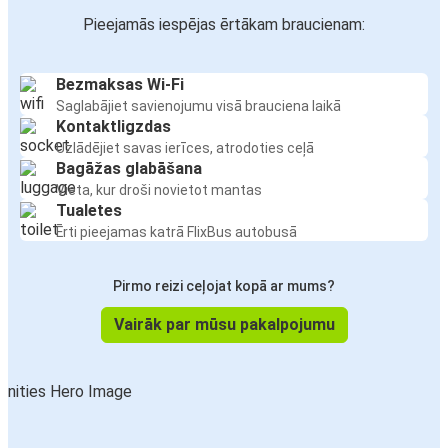
Pieejamās iespējas ērtākam braucienam:
Bezmaksas Wi-Fi
Saglabājiet savienojumu visā brauciena laikā
Kontaktligzdas
Uzlādējiet savas ierīces, atrodoties ceļā
Bagāžas glabāšana
Vieta, kur droši novietot mantas
Tualetes
Ērti pieejamas katrā FlixBus autobusā
Pirmo reizi ceļojat kopā ar mums?
Vairāk par mūsu pakalpojumu