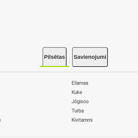
Pilsētas
Savienojumi
Ellamaa
Kuke
Jõgisoo
Turba
u
Kivitammi