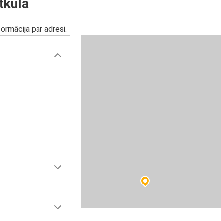
tküla
ormācija par adresi.