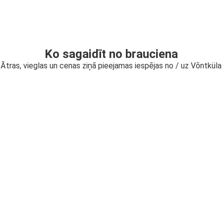
Ko sagaidīt no brauciena
Ātras, vieglas un cenas ziņā pieejamas iespējas no / uz Võntküla