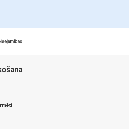
pieejamības
ekošana
ormēti