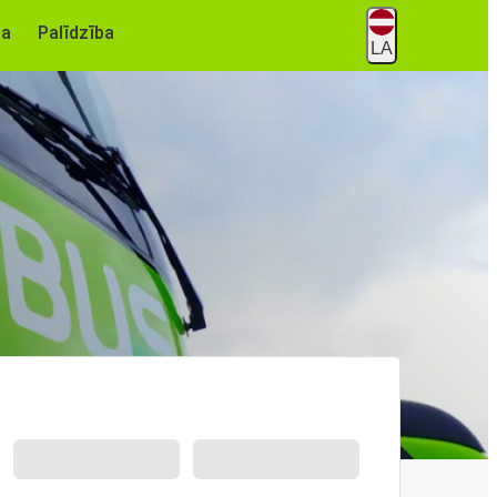
na
Palīdzība
LA