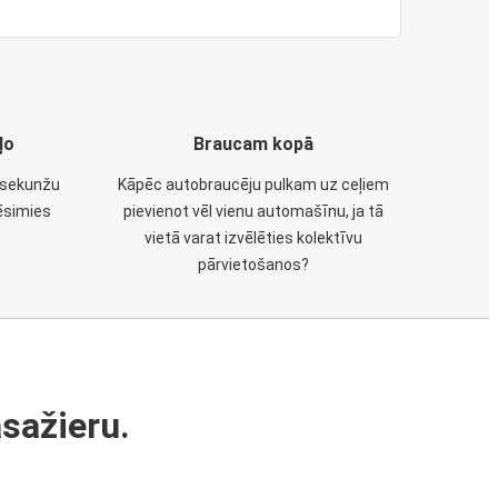
ļo
Braucam kopā
u sekunžu
Kāpēc autobraucēju pulkam uz ceļiem
ēsimies
pievienot vēl vienu automašīnu, ja tā
vietā varat izvēlēties kolektīvu
pārvietošanos?
sažieru.