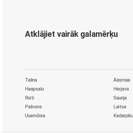
Atklājiet vairāk galamērķu
Talina
Ääsmäe
Haapsalu
Herjava
Risti
Saunja
Palivere
Laitse
Uuemõisa
Kadarpik