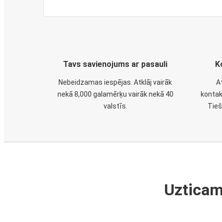
Tavs savienojums ar pasauli
K
Nebeidzamas iespējas. Atklāj vairāk
A
nekā 8,000 galamērķu vairāk nekā 40
kontak
valstīs.
Tieš
Uzticam