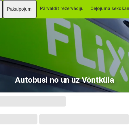
Pārvaldīt rezervāciju
Ceļojuma sekoša
Pakalpojumi
Autobusi no un uz Võntküla