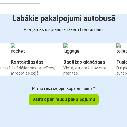
Labākie pakalpojumi autobusā
Pieejamās iespējas ērtākam braucienam:
Kontaktligzdas
Bagāžas glabāšana
Tual
u visā
Uzlādējiet savas ierīces,
Vieta, kur droši novietot
Ērti p
atrodoties ceļā
mantas
auto
Pirmo reizi ceļojat kopā ar mums?
Vairāk par mūsu pakalpojumu