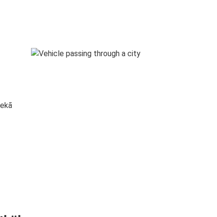
s
nekā