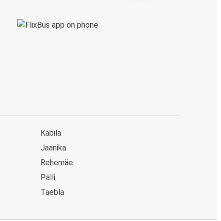
Kabila
Jaanika
Rehemäe
Pälli
Taebla