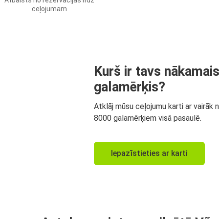
Atbalsts no rezervācijas līdz
ceļojumam
Kurš ir tavs nākamai
galamērķis?
Atklāj mūsu ceļojumu karti ar vairāk 
8000 galamērķiem visā pasaulē.
Iepazīstieties ar karti