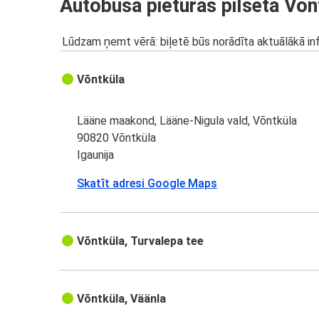
Autobusa pieturas pilsētā Võn
Lūdzam ņemt vērā: biļetē būs norādīta aktuālākā inf
Võntküla
Lääne maakond, Lääne-Nigula vald, Võntküla
90820 Võntküla
Igaunija
Skatīt adresi Google Maps
Võntküla, Turvalepa tee
Võntküla, Väänla