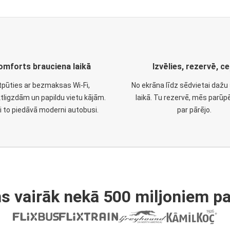
omforts brauciena laikā
Izvēlies, rezervē, ce
tpūties ar bezmaksas Wi-Fi,
No ekrāna līdz sēdvietai daž
tligzdām un papildu vietu kājām.
laikā. Tu rezervē, mēs parūp
i to piedāvā moderni autobusi.
par pārējo.
s vairāk nekā 500 miljoniem pa