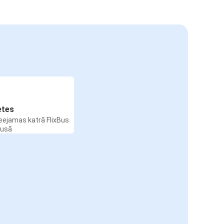
etes
ieejamas katrā FlixBus
busā