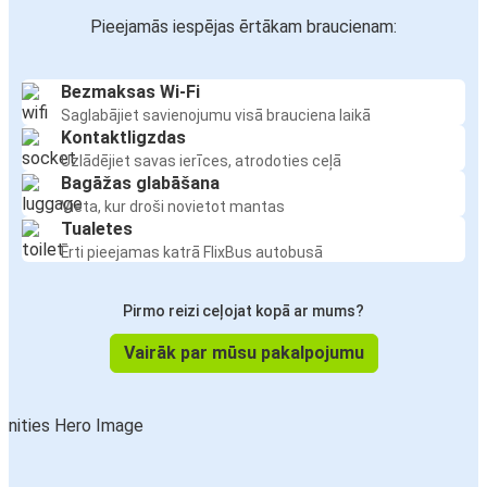
Pieejamās iespējas ērtākam braucienam:
Bezmaksas Wi-Fi
Saglabājiet savienojumu visā brauciena laikā
Kontaktligzdas
Uzlādējiet savas ierīces, atrodoties ceļā
Bagāžas glabāšana
Vieta, kur droši novietot mantas
Tualetes
Ērti pieejamas katrā FlixBus autobusā
Pirmo reizi ceļojat kopā ar mums?
Vairāk par mūsu pakalpojumu