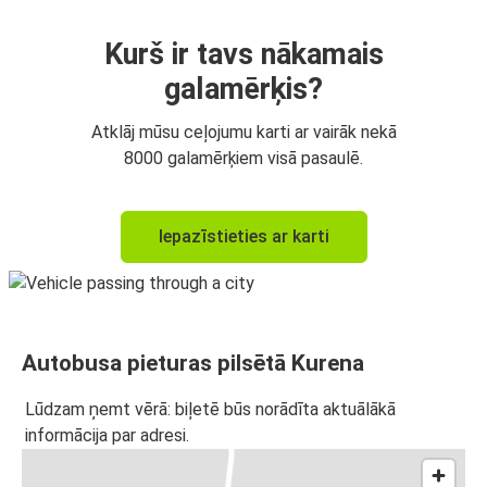
Kurš ir tavs nākamais
galamērķis?
Atklāj mūsu ceļojumu karti ar vairāk nekā
8000 galamērķiem visā pasaulē.
Iepazīstieties ar karti
Autobusa pieturas pilsētā Kurena
Lūdzam ņemt vērā: biļetē būs norādīta aktuālākā
informācija par adresi.