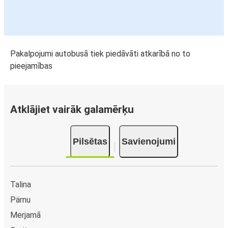
Pakalpojumi autobusā tiek piedāvāti atkarībā no to
pieejamības
Atklājiet vairāk galamērķu
Pilsētas
Savienojumi
Talina
Pärnu
Merjamā