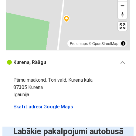
Protomaps
©
OpenStreetMap
Kurena, Räägu
Pärnu maakond, Tori vald, Kurena küla
87305 Kurena
Igaunija
Skatīt adresi Google Maps
Labākie pakalpojumi autobusā