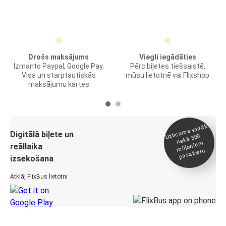
Drošs maksājums
Viegli iegādāties
Izmanto Paypal, Google Pay,
Pērc biļetes tiešsaistē,
Visa un starptautiskās
mūsu lietotnē vai Flixshop
maksājumu kartes
Uztica
ms vairāk
miljonie
Digitālā biļete un
nekā 500
m
reāllaika
pasažieru
izsekošana
Atklāj FlixBus lietotni