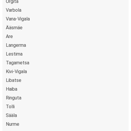
Orgita
Varbola
Vana-Vigala
Ääsmäe
Are
Langerma
Lestima
Tagametsa
Kivi-Vigala
Libatse
Haiba
Ringuta
Tolli
Sääla
Nurme