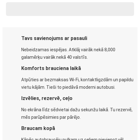
Tavs savienojums ar pasauli
Nebeidzamas iespējas. Atklāj vairāk nekā 8,000
galamērķu vairāk nekā 40 valstīs.
Komforts brauciena laikā
Atpūties ar bezmaksas Wi-Fi, kontaktligzdām un papildu
vietu kājām. Tieši to piedāvā moderni autobusi.
Izvēlies, rezervē, ceļo
No ekrāna līdz sēdvietai dažu sekunžu laikā. Tu rezervē,
mēs parūpēsimies par pārējo.
Braucam kopā
Kāpēc autobraucēju pulkam uz ceļiem pievienot vēl