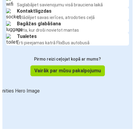
Saglabājiet savienojumu visā brauciena laikā
Kontaktligzdas
Uzlādējiet savas ierīces, atrodoties ceļā
Bagāžas glabāšana
Vieta, kur droši novietot mantas
Tualetes
Ērti pieejamas katrā FlixBus autobusā
Pirmo reizi ceļojat kopā ar mums?
Vairāk par mūsu pakalpojumu