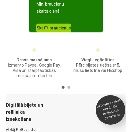
Min. braucienu
skaits dienā
Skatīt braucienus
Drošs maksājums
Viegli iegādāties
Izmanto Paypal, Google Pay,
Pērc biļetes tiešsaistē,
Visa un starptautiskās
mūsu lietotnē vai Flixshop
maksājumu kartes
Uztica
ms vairāk
miljonie
Digitālā biļete un
nekā 500
m
reāllaika
pasažieru
izsekošana
Atklāj FlixBus lietotni