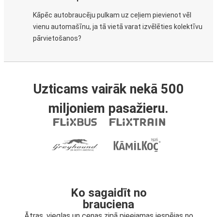
Kāpēc autobraucēju pulkam uz ceļiem pievienot vēl
vienu automašīnu, ja tā vietā varat izvēlēties kolektīvu
pārvietošanos?
Uzticams vairāk nekā 500
miljoniem pasažieru.
Ko sagaidīt no
brauciena
Ātras, vieglas un cenas ziņā pieejamas iespējas no