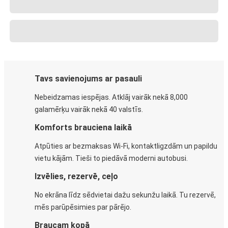
Tavs savienojums ar pasauli
Nebeidzamas iespējas. Atklāj vairāk nekā 8,000
galamērķu vairāk nekā 40 valstīs.
Komforts brauciena laikā
Atpūties ar bezmaksas Wi-Fi, kontaktligzdām un papildu
vietu kājām. Tieši to piedāvā moderni autobusi.
Izvēlies, rezervē, ceļo
No ekrāna līdz sēdvietai dažu sekunžu laikā. Tu rezervē,
mēs parūpēsimies par pārējo.
Braucam kopā