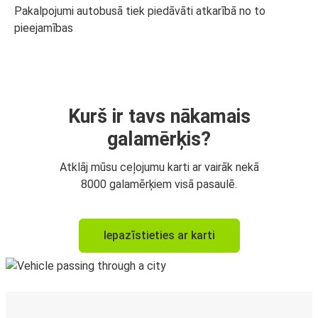
Pakalpojumi autobusā tiek piedāvāti atkarībā no to
pieejamības
Kurš ir tavs nākamais
galamērķis?
Atklāj mūsu ceļojumu karti ar vairāk nekā
8000 galamērķiem visā pasaulē.
Iepazīstieties ar karti